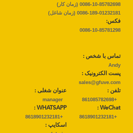
0086-10-85782698
(زمان کار)
نقشه
0086-189-01232181
(زمان شاغل)
سایت
فکس:
0086-10-85781298
PRIVACY
POLICY
تماس با شخص :
Andy
پست الکترونیک :
sales@gfuve.com
تلفن :
عنوان شغلی :
manager
+861085782698
WHATSAPP :
WeChat :
+8618901232181
+8618901232181
اسکایپ :