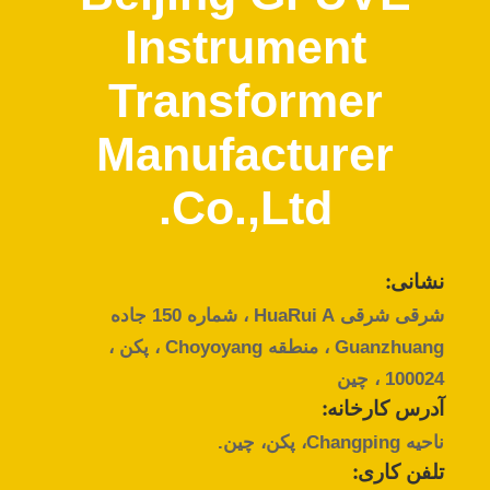
کنترل
Instrument
کیفیت
Transformer
با
Manufacturer
ما
تماس
Co.,Ltd.
بگیرید
نشانی:
اخبار
شرقی شرقی HuaRui A ، شماره 150 جاده
Guanzhuang ، منطقه Choyoyang ، پکن ،
درخواست
100024 ، چین
نقل
آدرس کارخانه:
ناحیه Changping، پکن، چین.
قول
تلفن کاری: