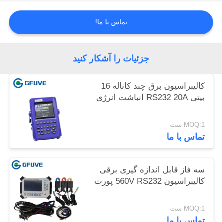
نقشه
تماس با ما!
سایت
جزئیات را آشکار کنید
PRIVACY
POLICY
کالیبراسیون برق چند کاناله 16
بیتی RS232 20A انباشت انرژی
MOQ:1 ست
تماس با ما
سه فاز قابل اندازه گیری برقی
کالیبراسیون 560V RS232 پورت
MOQ:1 ست
تماس با ما