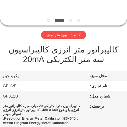
کنترل
کیفیت
با
کالیبراسیون متر برق
ما
کالیبراتور متر انرژی کالیبراسیون
تماس
سه متر الکتریکی 20mA
بگیرید
محل منبع:
پکن، چین
اخبار
نام تجاری:
GFUVE
درخواست
شماره مدل:
GF312B
نقل
برجسته:
کالیبراسیون متر الکتریکی 20 میلی آمپر ، کالیبراتور متر
انرژی با وضوح 640 × 480 ، کالیبراتور متر انرژی انرژی
نمودار نمودار
قول
,
,
640×480 Resolution Energy Meter Calibrator
Vector Diagram Energy Meter Calibrator